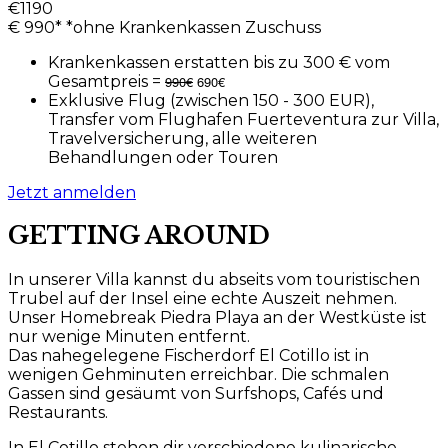
€
1190
€
990*
*ohne Krankenkassen Zuschuss
Krankenkassen erstatten bis zu 300 € vom
Gesamtpreis =
990€
690€
Exklusive Flug (zwischen 150 - 300 EUR),
Transfer vom Flughafen Fuerteventura zur Villa,
Travelversicherung, alle weiteren
Behandlungen oder Touren
Jetzt anmelden
GETTING AROUND
In unserer Villa kannst du abseits vom touristischen
Trubel auf der Insel eine echte Auszeit nehmen.
Unser Homebreak Piedra Playa an der Westküste ist
nur wenige Minuten entfernt.
Das nahegelegene Fischerdorf El Cotillo ist in
wenigen Gehminuten erreichbar. Die schmalen
Gassen sind gesäumt von Surfshops, Cafés und
Restaurants.
In El Cotillo stehen dir verschiedene kulinarische